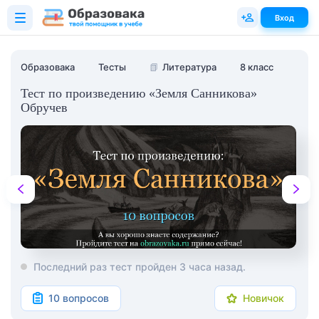
Вход
Образовака
Тесты
📗
Литература
8 класс
Тест по произведению «Земля Санникова»
Обручев
Последний раз тест пройден 3 часа назад.
10 вопросов
Новичок