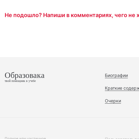
Не подошло? Напиши в комментариях, чего не х
Образовака
Биографии
твой помощник в учебе
Краткие содер
Очерки
Полное или частичное