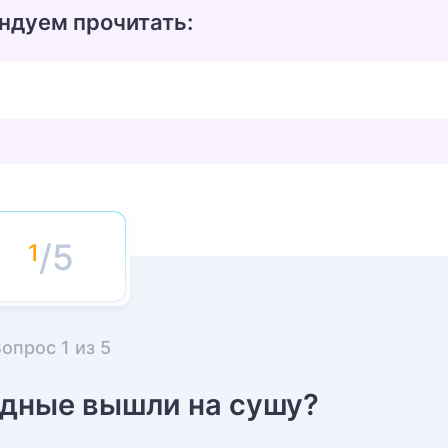
ндуем прочитать:
/5
Вопрос
1
из
5
одные вышли на сушу?