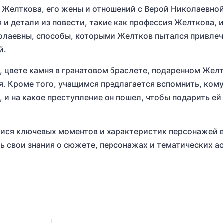
С. Желткова, его жены и отношений с Верой Николаевной
и детали из повести, такие как профессия Желткова, и
колаевны, способы, которыми Желтков пытался привле
й.
, цвете камня в гранатовом браслете, подаренном Жел
я. Кроме того, учащимся предлагается вспомнить, ком
 и на какое преступление он пошел, чтобы подарить ей
мися ключевых моментов и характеристик персонажей 
ть свои знания о сюжете, персонажах и тематических а