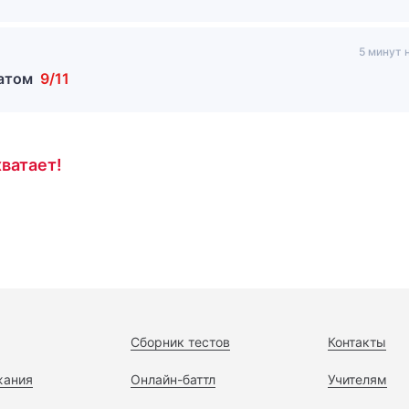
5 минут 
татом
9/11
ватает!
Сборник тестов
Контакты
жания
Онлайн-баттл
Учителям