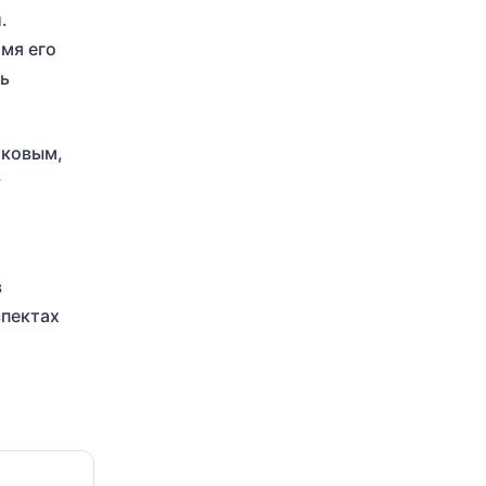
.
мя его
чь
тковым,
у
в
спектах