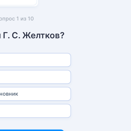
опрос
1
из
10
 Г. С. Желтков?
новник