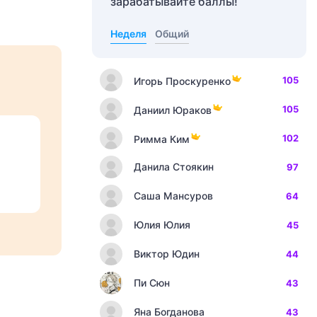
зарабатывайте баллы!
Неделя
Общий
105
Игорь Проскуренко
105
Даниил Юраков
102
Римма Ким
Данила Стоякин
97
Саша Мансуров
64
Юлия Юлия
45
Виктор Юдин
44
Пи Сюн
43
Яна Богданова
43