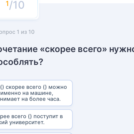
/10
опрос
1
из
10
очетание «скорее всего» нужн
особлять?
() скорее всего () можно
 именно на машине,
нимает на более часа.
орее всего () поступит в
ий университет.