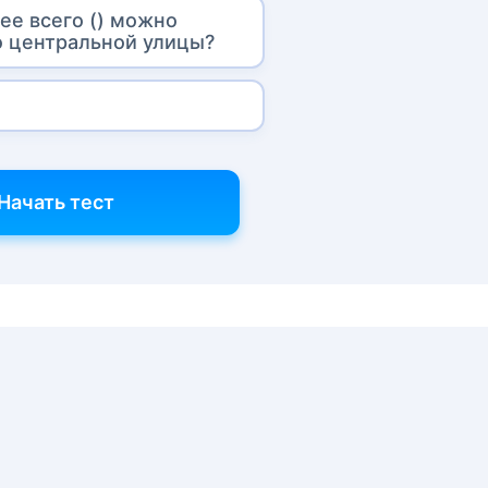
рее всего () можно
о центральной улицы?
Начать тест