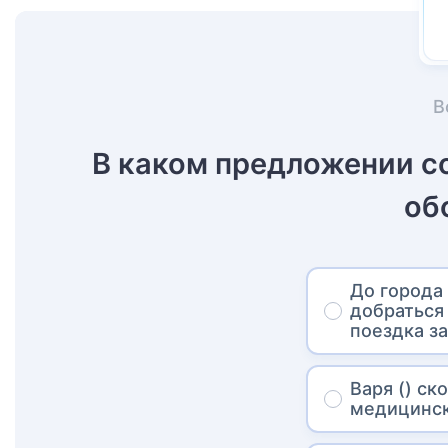
В
В каком предложении с
об
До города 
добраться
поездка за
Варя () ск
медицинск