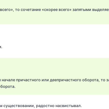
всего», то сочетание «скорее всего» запятыми выделяе
м.
м начале причастного или деепричастного оборота, то з
оборота.
м существовании, радостно насвистывал.