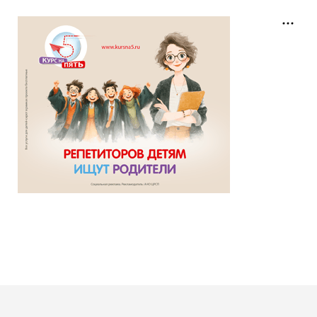
Гость завершил
Тест «Преступление и наказание»
с
результатом
14/16
11 минут назад