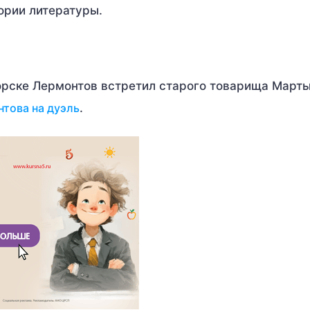
тории литературы.
орске Лермонтов встретил старого товарища Мартын
това на дуэль
.