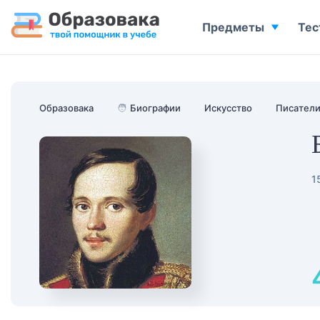
Предметы
Тес
Образовака
🧑
Биографии
Искусство
Писател
1