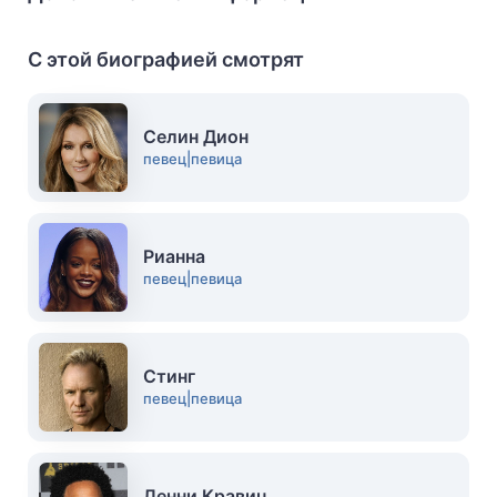
С этой биографией смотрят
Селин Дион
певец|певица
Рианна
певец|певица
Стинг
певец|певица
Ленни Кравиц