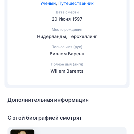
,
Учёный
Путешественник
Дата смерти
20 Июня 1597
Место рождения
Нидерланды, Терсхеллинг
Полное имя (рус)
Виллем Баренц
Полное имя (англ)
Willem Barents
Дополнительная информация
С этой биографией смотрят