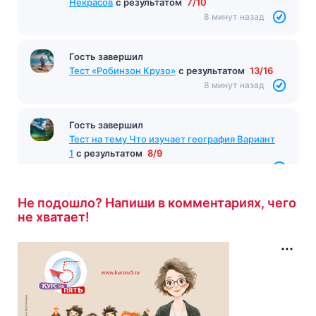
Некрасов
с результатом
7/10
8 минут назад
Гость завершил
Тест «Робинзон Крузо»
с результатом
13/16
8 минут назад
Гость завершил
Тест на тему Что изучает география Вариант
1
с результатом
8/9
8 минут назад
Не подошло? Напиши в комментариях, чего
не хватает!