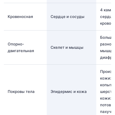
4 каме
Кровеносная
Сердце и сосуды
сердца,
кровоо
Большо
Опорно-
разноо
Скелет и мышцы
двигательная
мышц; 
диафра
Произв
кожи: р
копыта,
Покровы тела
Эпидермис и кожа
шерсть
кожи: с
потовы
пахучи