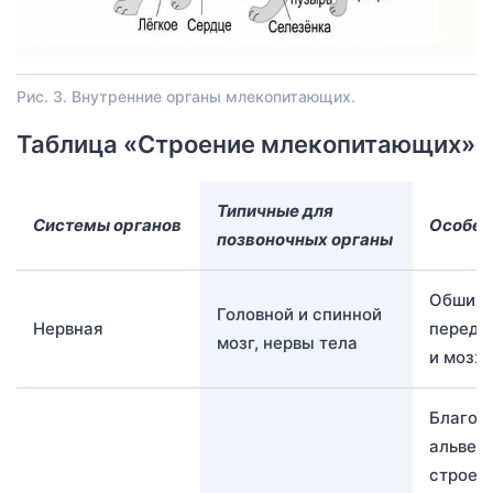
Рис. 3. Внутренние органы млекопитающих.
Таблица «Строение млекопитающих»
Типичные для
Системы органов
Особен
позвоночных органы
Обширн
Головной и спинной
Нервная
передн
мозг, нервы тела
и мозж
Благод
альвео
строен