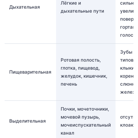
Лёгкие и
сильно
Дыхательная
дыхательные пути
увелич
поверхн
гортань
голосо
Зубы т
Ротовая полость,
типов: 
глотка, пищевод,
клыки,
Пищеварительная
желудок, кишечник,
коренн
печень
слюнн
желез
Почки, мочеточники,
мочевой пузырь,
отсутс
Выделительная
мочеиспускательный
клоаки
канал