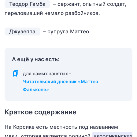
Теодор Гамба
– сержант, опытный солдат,
переловивший немало разбойников.
Джузеппа
– супруга Маттео.
А ещё у нас есть:
для самых занятых -
Читательский дневник «Маттео
Фальконе»
Краткое содержание
На Корсике есть местность под названием
маки, которая является родиной
«корсиканских