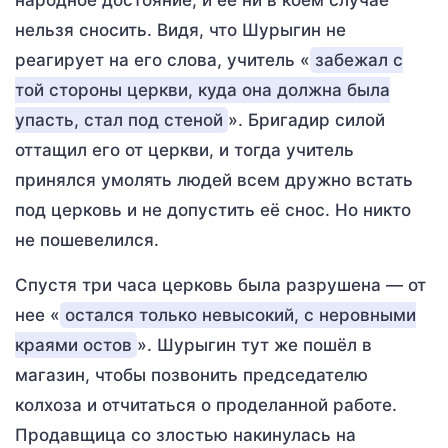
народное достояние, и её ни в коем случае
нельзя сносить. Видя, что Шурыгин не
реагирует на его слова, учитель «
забежал с
той стороны церкви, куда она должна была
упасть, стал под стеной
». Бригадир силой
оттащил его от церкви, и тогда учитель
принялся умолять людей всем дружно встать
под церковь и не допустить её снос. Но никто
не пошевелился.
Спустя три часа церковь была разрушена — от
нее «
остался только невысокий, с неровными
краями остов
». Шурыгин тут же пошёл в
магазин, чтобы позвонить председателю
колхоза и отчитаться о проделанной работе.
Продавщица со злостью накинулась на