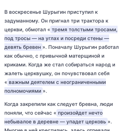
В воскресенье Шурыгин приступил к
задуманному. Он пригнал три трактора к
церкви, обмотал «
тремя толстыми тросами,
под тросы — на углах и посреди стены —
девять бревен
». Поначалу Шурыгин работал
как обычно, с привычной матерщиной и
криками. Когда же стал собираться народ и
жалеть церквушку, он почувствовал себя
«
важным деятелем с неограниченными
полномочиями
».
Когда закрепили как следует бревна, люди
поняли, что сейчас «
произойдет нечто
небывалое в деревне — упадет церковь
».
Многие в ней крестились, здесь отпевали