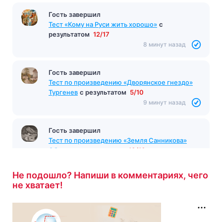
Гость завершил
Тест на тему Россия на карте мира
с
Гость завершил
результатом
9/13
Тест «Кому на Руси жить хорошо»
с
8 минут назад
результатом
12/17
8 минут назад
Гость завершил
Тест по произведению «Дворянское гнездо»
Тургенев
с результатом
5/10
9 минут назад
Гость завершил
Тест по произведению «Земля Санникова»
Обручев
с результатом
10/10
Не подошло? Напиши в комментариях, чего
9 минут назад
не хватает!