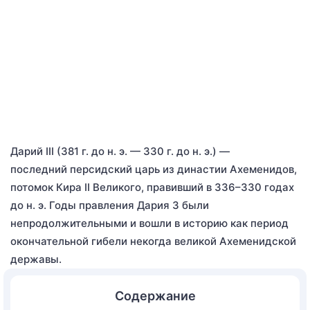
Дарий III (381 г. до н. э. — 330 г. до н. э.) —
последний персидский царь из династии Ахеменидов,
потомок Кира II Великого, правивший в 336–330 годах
до н. э. Годы правления Дария 3 были
непродолжительными и вошли в историю как период
окончательной гибели некогда великой Ахеменидской
державы.
Содержание