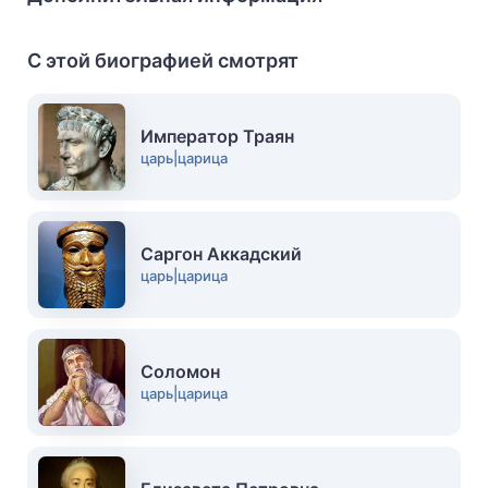
С этой биографией смотрят
Император Траян
царь|царица
Саргон Аккадский
царь|царица
Соломон
царь|царица