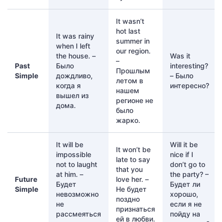
It wasn’t
hot last
It was rainy
summer in
when I left
our region.
the house. –
Was it
–
Past
Было
interesting?
Прошлым
Simple
дождливо,
– Было
летом в
когда я
интересно?
нашем
вышел из
регионе не
дома.
было
жарко.
It will be
Will it be
It won’t be
impossible
nice if I
late to say
not to laught
don’t go to
that you
at him. –
the party? –
Future
love her. –
Будет
Будет ли
Simple
Не будет
невозможно
хорошо,
поздно
не
если я не
признаться
рассмеяться
пойду на
ей в любви.