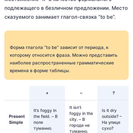
подлежащего в безличном предложении. Место
сказуемого занимает глагол-связка “to be”.
Форма глагола “to be” зависит от периода, к
которому относится фраза. Можно представить
наиболее распространенные грамматические
времена в форме таблицы.
+
–
?
It isn’t
It’s foggy in
Is it dry
foggy in the
Present
the field. – В
outside? –
city. – В
Simple
поле
На улице
городе не
туманно.
сухо?
туманно.