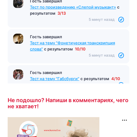
Гость завершил
Тест по произведению «Слепой музыкант»
с
результатом
3/13
5 минут назад
Гость завершил
Тест на тему "Фонетическая транскрипция
слова"
с результатом
10/10
5 минут назад
Гость завершил
Тест на тему "Габсбурги"
с результатом
4/10
5 минут назад
Не подошло? Напиши в комментариях, чего
не хватает!