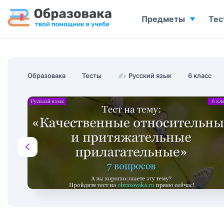
Предметы
Тес
Образовака
Тесты
✍
Русский язык
6 класс