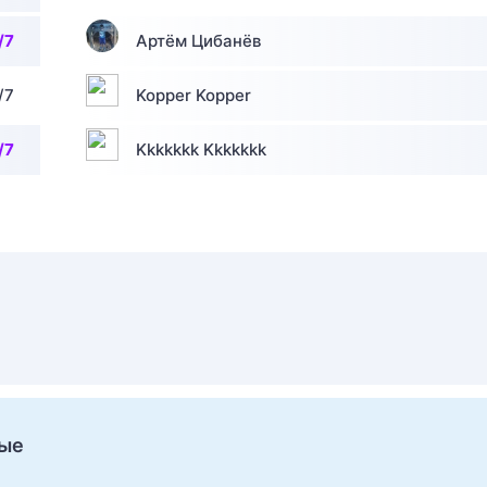
/7
Артём Цибанёв
/7
Kopper Kopper
/7
Kkkkkkk Kkkkkkk
ные