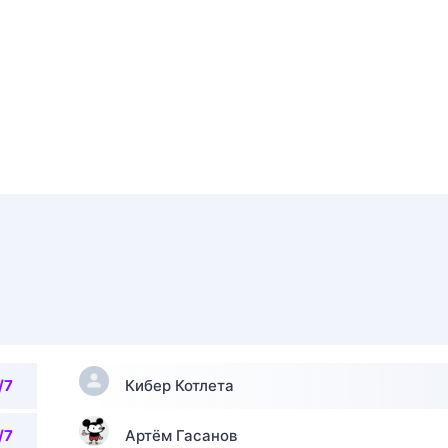
/7
Кибер Котлета
/7
Артём Гасанов