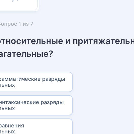
Вопрос
1
из
7
 относительные и притяжатель
агательные?
рамматические разряды
льных
интаксические разряды
льных
равнения
льных