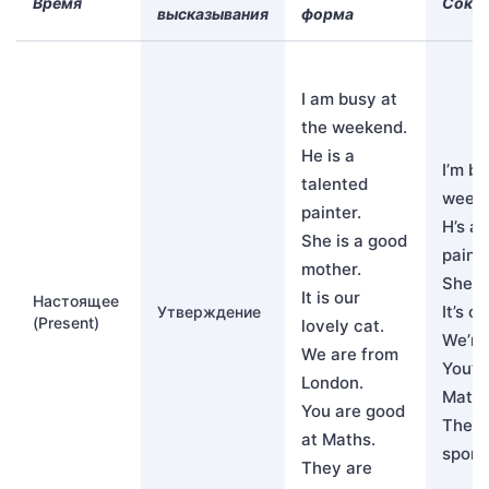
Время
Сокр
высказывания
форма
I am busy at
the weekend.
He is a
I’m bu
talented
week
painter.
H’s a 
She is a good
painte
mother.
She’s
It is our
Настоящее
It’s o
Утверждение
(Present)
lovely cat.
We’re
We are from
You’r
London.
Maths
You are good
They’
at Maths.
sport
They are