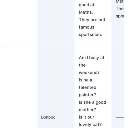
Maths
good at
They 
Maths.
sport
They are not
famous
sportsmen.
Am I busy at
the
weekend?
Is he a
talented
painter?
Is she a good
mother?
Is it our
Вопрос
———
lovely cat?