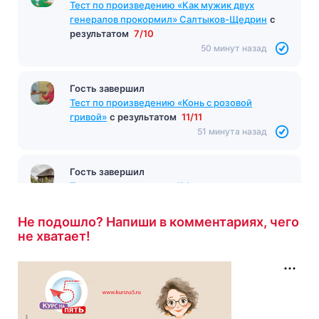
Тест «Вишнёвый сад»
с результатом
7/16
Тест по произведению «Как мужик двух
40 минут назад
генералов прокормил» Салтыков-Щедрин
с
результатом
7/10
50 минут назад
Гость завершил
Тест по произведению «Конь с розовой
гривой»
с результатом
11/11
51 минута назад
Гость завершил
Тест по произведению "Матерь
Человеческая"
с результатом
10/10
Не подошло? Напиши в комментариях, чего
52 минуты назад
не хватает!