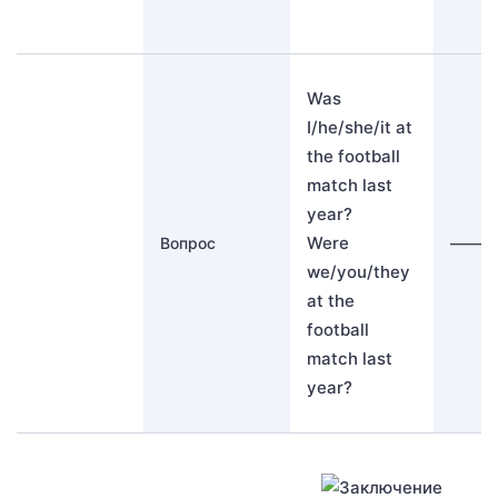
Was
I/he/she/it at
the football
match last
year?
Were
Вопрос
———
we/you/they
at the
football
match last
year?