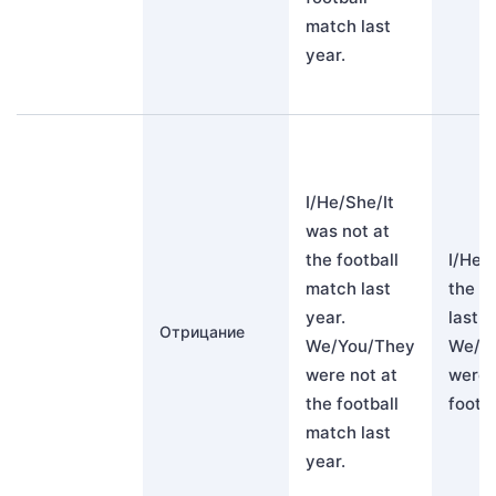
match last
year.
I/He/She/It
was not at
the football
I/He/S
match last
the f
year.
last y
Отрицание
We/You/They
We/Y
were not at
weren
the football
footb
match last
year.