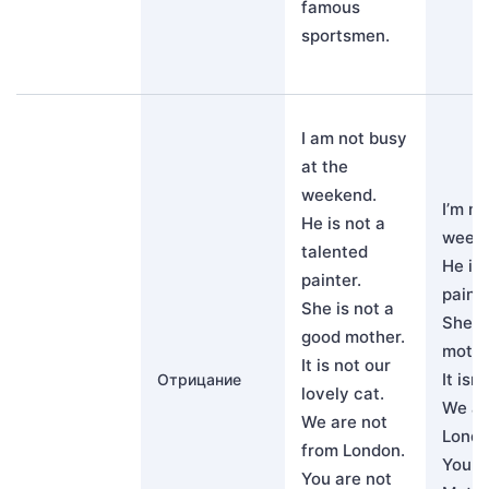
famous
sportsmen.
I am not busy
at the
weekend.
I’m no
He is not a
week
talented
He isn
painter.
painte
She is not a
She i
good mother.
mothe
It is not our
It isn
Отрицание
lovely cat.
We ar
We are not
Londo
from London.
You a
You are not