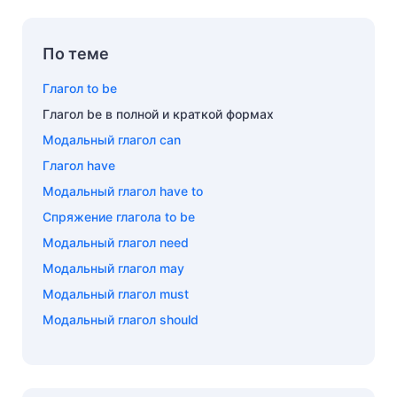
По теме
Глагол to be
Глагол be в полной и краткой формах
Модальный глагол can
Глагол have
Модальный глагол have to
Спряжение глагола to be
Модальный глагол need
Модальный глагол may
Модальный глагол must
Модальный глагол should