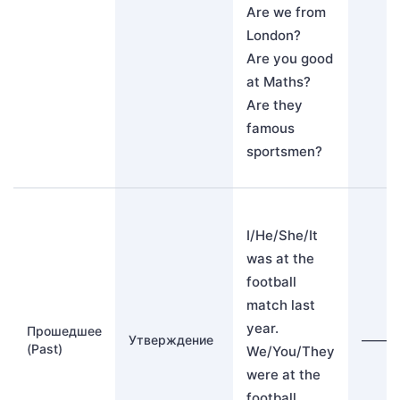
Are we from
London?
Are you good
at Maths?
Are they
famous
sportsmen?
I/He/She/It
was at the
football
match last
year.
Прошедшее
Утверждение
———
(Past)
We/You/They
were at the
football