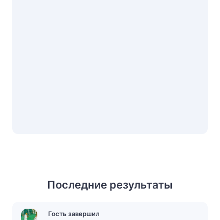
Последние результаты
Гость завершил
Гость завершил