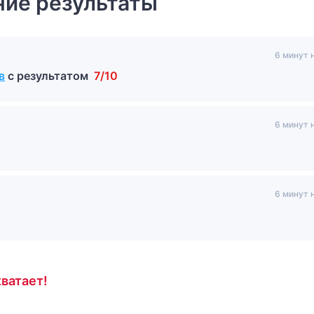
ие результаты
6 минут 
в
с результатом
7/10
6 минут 
6 минут 
ватает!