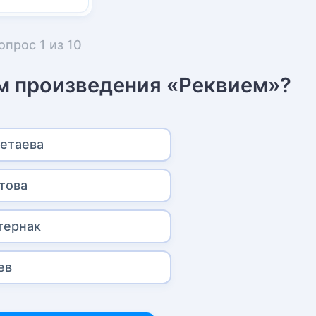
опрос
1
из
10
ом произведения «Реквием»?
етаева
това
тернак
ев