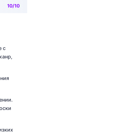
10/10
е с
жанр,
ения
ении.
тоски
изких