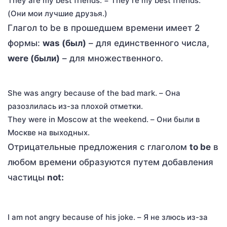
They are my best friends. = They’re my best friends.
(Они мои лучшие друзья.)
Глагол to be в прошедшем времени имеет 2
формы:
was (был)
– для единственного числа,
were (были)
– для множественного.
She was angry because of the bad mark. – Она
разозлилась из-за плохой отметки.
They were in Moscow at the weekend. – Они были в
Москве на выходных.
Отрицательные предложения с глаголом
to be
в
любом времени образуются путем добавления
частицы
not:
I am not angry because of his joke. – Я не злюсь из-за