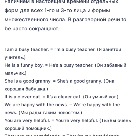
наличием в настоящем времени отдельных
форм для всех 1-го и 3-го лица и формы
множественного числа. В разговорной речи to
be часто сокращают.
I am a busy teacher. = I’m a busy teacher. (Я занятой
учитель.)
He is a funny boy. = He’s a busy teacher. (Он забавный
мальчик.)
She is a good granny. = She’s a good granny. (Она
хорошая бабушка.)
It is a clever cat. = It’s a clever cat. (Он умный кот.)
We are happy with the news. = We’re happy with the
news. (Мы рады таким новостям.)
You are very helpful. = You’re very helpful. (Ты/Вы очень
хороший помощник.)