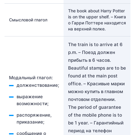
The book about Harry Potter
is on the upper shelf. – Книга
Смысловой глагол
о Гарри Поттере находится
на верхней полке.
The train is to arrive at 6
p.m. – Поезд должен
прибыть в 6 часов.
Beautiful stamps are to be
found at the main post
Модальный глагол:
office. – Красивые марки
долженствование;
можно купить в главном
выражение
почтовом отделении.
возможности;
The period of guarantee
распоряжение,
of the mobile phone is to
приказание;
be 1 year. – Гарантийный
период на телефон
сообщение о