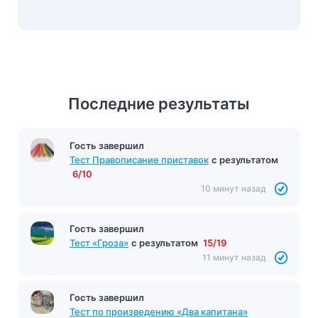
Последние результаты
Гость завершил
Гость завершил
Тест по произведению «Холодная осень»
Тест Правописание приставок
с результатом
Бунин
с результатом
10/10
6/10
10 минут назад
10 минут назад
Гость завершил
Тест «Гроза»
с результатом
15/19
11 минут назад
Гость завершил
Тест по произведению «Два капитана»