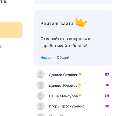
т.е.
Рейтинг сайта
Отвечайте на вопросы и
зарабатывайте баллы!
и:
Неделя
Общий
87
Данила Стоякин
80
Даниил Юраков
64
Саша Мансуров
Игорь Проскуренко
60