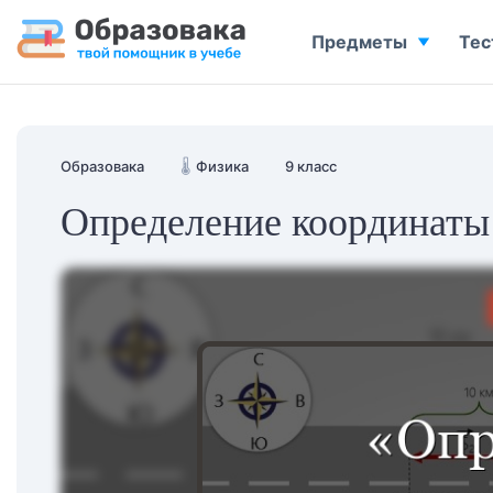
Предметы
Тес
Образовака
🌡️
Физика
9 класс
Определение координаты