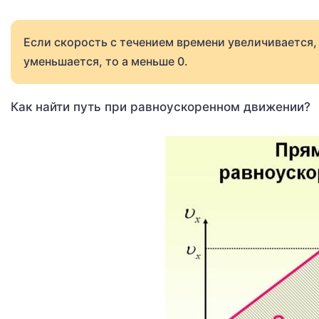
Если скорость с течением времени увеличивается, 
уменьшается, то a меньше 0.
Как найти путь при равноускоренном движении?