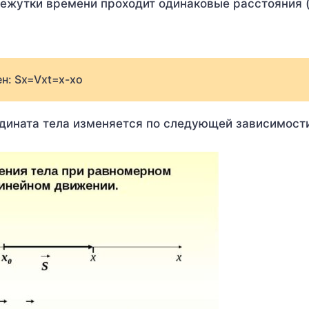
жутки времени проходит одинаковые расстояния (
н: Sx=Vxt=x-xо
дината тела изменяется по следующей зависимост