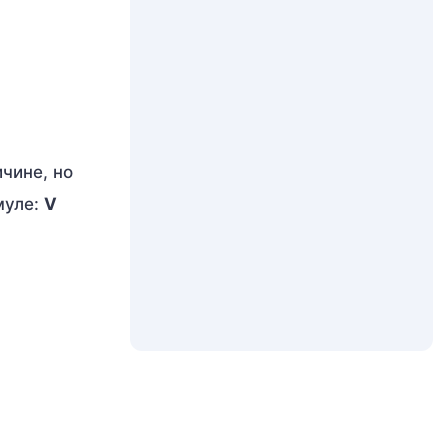
чине, но
муле:
V