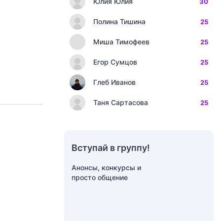
Юлия Юлия
30
Полина Тишина
25
Миша Тимофеев
25
Егор Сумцов
25
Глеб Иванов
25
Таня Сартасова
25
Вступай в группу!
Анонсы, конкурсы и
просто общение