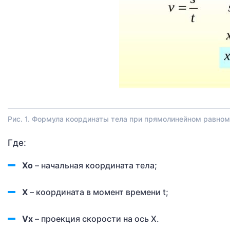
Рис. 1. Формула координаты тела при прямолинейном равно
Где:
Xо
– начальная координата тела;
X
– координата в момент времени t;
Vx
– проекция скорости на ось X.