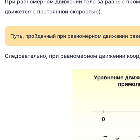
При равномерном движении тело за равные проме
движется с постоянной скоростью).
Путь, пройденный при равномерном движении раве
Следовательно, при равномерном движении коор