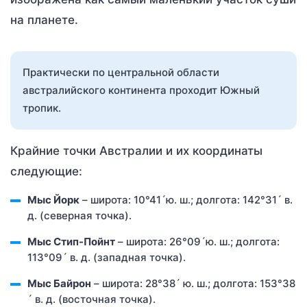
на планете.
Практически по центральной области
австралийского континента проходит Южный
тропик.
Крайние точки Австралии и их координаты
следующие:
Мыс Йорк
– широта: 10°41´ю. ш.; долгота: 142°31´ в.
д. (северная точка).
Мыс Стип-Пойнт
– широта: 26°09´ю. ш.; долгота:
113°09´ в. д. (западная точка).
Мыс Байрон
– широта: 28°38´ ю. ш.; долгота: 153°38
´ в. д. (восточная точка).