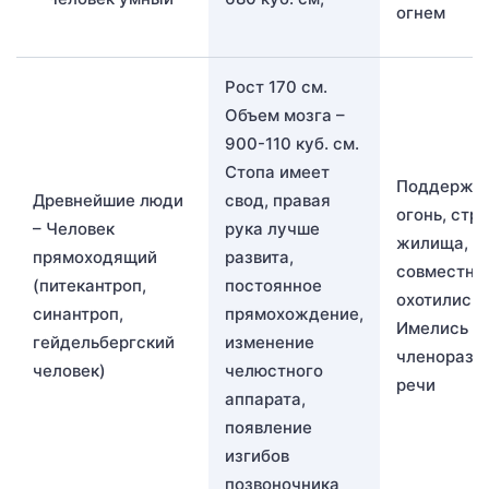
огнем
Рост 170 см.
Объем мозга –
900-110 куб. см.
Стопа имеет
Поддержи
Древнейшие люди
свод, правая
огонь, стр
– Человек
рука лучше
жилища,
прямоходящий
развита,
совместно
(питекантроп,
постоянное
охотились.
синантроп,
прямохождение,
Имелись з
гейдельбергский
изменение
членоразд
человек)
челюстного
речи
аппарата,
появление
изгибов
позвоночника