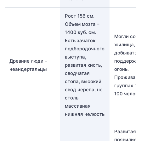
Рост 156 см.
Объем мозга –
1400 куб. см.
Могли соо
Есть зачаток
жилища,
подбородочного
добывать и
выступа,
Древние люди –
поддержив
развитая кисть,
неандертальцы
огонь.
сводчатая
Проживани
стопа, высокий
группах по
свод черепа, не
100 челове
столь
массивная
нижняя челюсть
Развитая р
появились