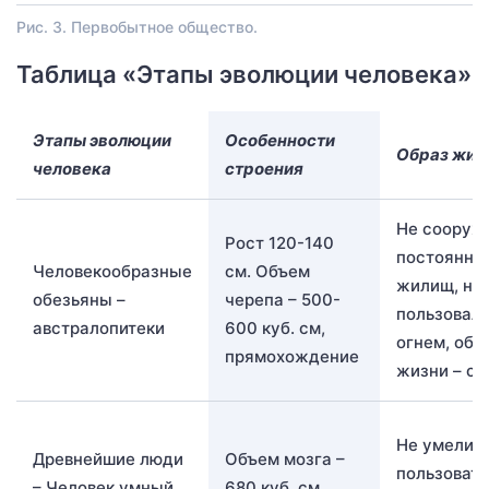
Рис. 3. Первобытное общество.
Таблица «Этапы эволюции человека»
Этапы эволюции
Особенности
Образ жиз
человека
строения
Не сооруж
Рост 120-140
постоянны
Человекообразные
см. Объем
жилищ, не
обезьяны –
черепа – 500-
пользовал
австралопитеки
600 куб. см,
огнем, обр
прямохождение
жизни – с
Не умели
Древнейшие люди
Объем мозга –
пользовать
– Человек умный
680 куб. см,