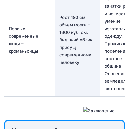
зачатки ре
и искусств
Рост 180 см,
умение
объем мозга –
Первые
изготавлив
1600 куб. см.
современные
одежду.
Внешний облик
люди –
Проживани
присущ
кроманьонцы
поселениях
современному
составе р
человеку
общине.
Освоение
земледели
скотоводс