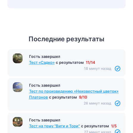
Последние результаты
Гость завершил
Гость завершил
Тест Местоимения
с результатом
11/12
Тест «Садко»
с результатом
11/14
16 минут назад
18 минут назад
Гость завершил
Тест по произведению «Неизвестный цветок»
Платонов
с результатом
9/10
26 минут назад
Гость завершил
Тест на тему "Виги и Тори"
с результатом
1/5