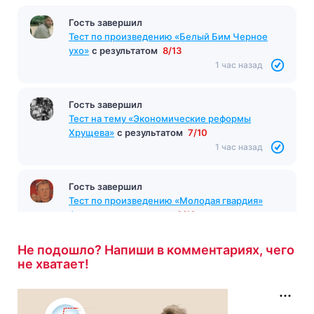
Гость завершил
Тест на тему «Развенчание культа личности
Сталина»
с результатом
3/5
58 минут назад
Гость завершил
Тест по произведению «Белый Бим Черное
ухо»
с результатом
8/13
1 час назад
Гость завершил
Тест на тему «Экономические реформы
Хрущева»
с результатом
7/10
1 час назад
Не подошло? Напиши в комментариях, чего
не хватает!