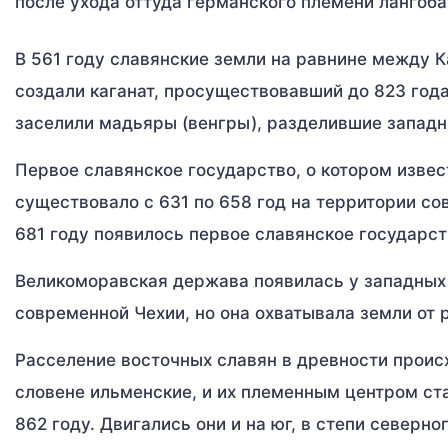
после ухода оттуда германского племени лангоба
В 561 году славянские земли на равнине между 
создали каганат, просуществовавший до 823 года
заселили мадьяры (венгры), разделившие западн
Первое славянское государство, о котором извес
существовало с 631 по 658 год на территории со
681 году появилось первое славянское государст
Великоморавская держава появилась у западных с
современной Чехии, но она охватывала земли от 
Расселение восточных славян в древности происх
словене ильменские, и их племенным центром ста
862 году. Двигались они и на юг, в степи северн