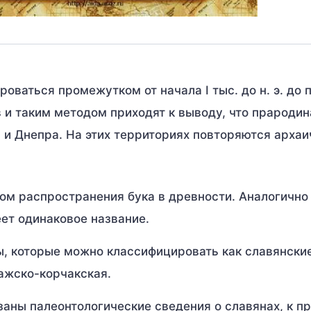
ваться промежутком от начала I тыс. до н. э. до 
в и таким методом приходят к выводу, что прародин
и Днепра. На этих территориях повторяются архаи
м распространения бука в древности. Аналогично 
еет одинаковое название.
ы, которые можно классифицировать как славянские
ажско-корчакская.
заны палеонтологические сведения о славянах, к п