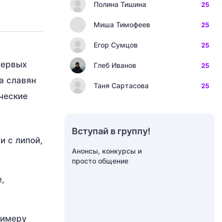
Полина Тишина
25
Миша Тимофеев
25
Егор Сумцов
25
первых
Глеб Иванов
25
а славян
Таня Сартасова
25
ческие
Вступай в группу!
и с липой,
Анонсы, конкурсы и
просто общение
,
римеру