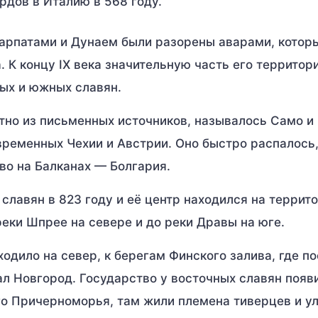
рдов в Италию в 568 году.
Карпатами и Дунаем были разорены аварами, котор
. К концу IX века значительную часть его территор
ых и южных славян.
тно из письменных источников, называлось Само и
временных Чехии и Австрии. Оно быстро распалось,
во на Балканах — Болгария.
лавян в 823 году и её центр находился на террит
реки Шпрее на севере и до реки Дравы на юге.
одило на север, к берегам Финского залива, где п
л Новгород. Государство у восточных славян появ
ого Причерноморья, там жили племена тиверцев и у