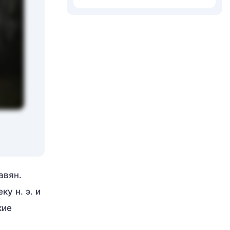
авян.
у н. э. и
кие