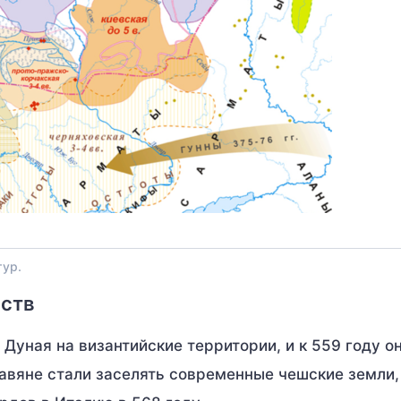
тур.
рств
 Дуная на византийские территории, и к 559 году о
лавяне стали заселять современные чешские земли,