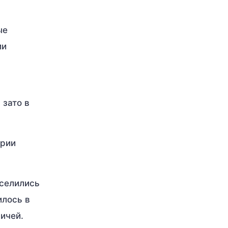
ые
ии
 зато в
ории
оселились
илось в
личей.