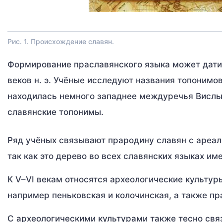
Рис. 1. Происхождение славян.
Формирование праславянского языка может датиро
веков н. э. Учёные исследуют названия топонимо
находилась немного западнее междуречья Вислы 
славянские топонимы.
Ряд учёных связывают прародину славян с ареало
так как это дерево во всех славянских языках им
К V–VI векам относятся археологические культур
например пеньковская и колочинская, а также пр
С археологическими культурами также тесно свя