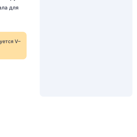
ала для
уется V–