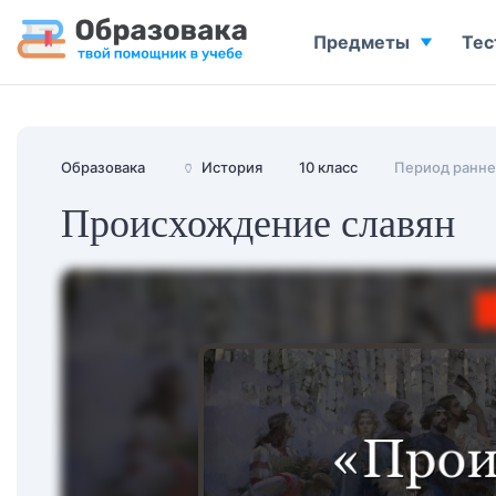
Предметы
Тес
Образовака
🏺
История
10 класс
Период ранне
Происхождение славян