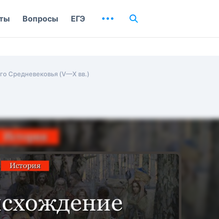
ты
Вопросы
ЕГЭ
го Средневековья (V—X вв.)