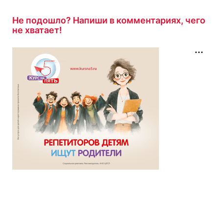
Гость завершил
Не подошло? Напиши в комментариях, чего
Тест по произведению «Первая любовь»
не хватает!
Тургенев
с результатом
8/10
1 час назад