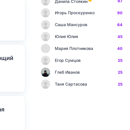
97
Данила Стоякин
Игорь Проскуренко
90
Саша Мансуров
64
Юлия Юлия
45
Мария Плотникова
40
ающий
Егор Сумцов
25
Глеб Иванов
25
Таня Сартасова
25
ая