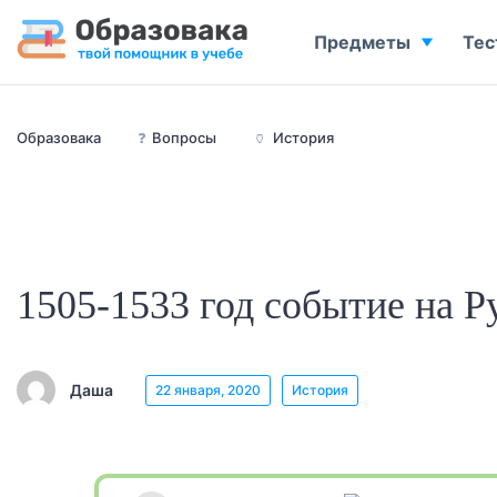
Предметы
Тес
Образовака
❓
Вопросы
🏺
История
1505-1533 год событие на Р
Даша
22 января, 2020
История