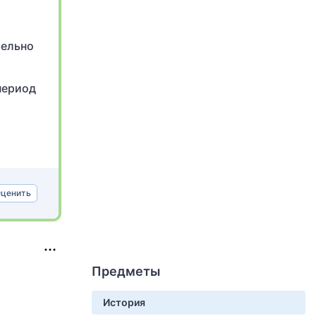
тельно
период
ценить
Предметы
История