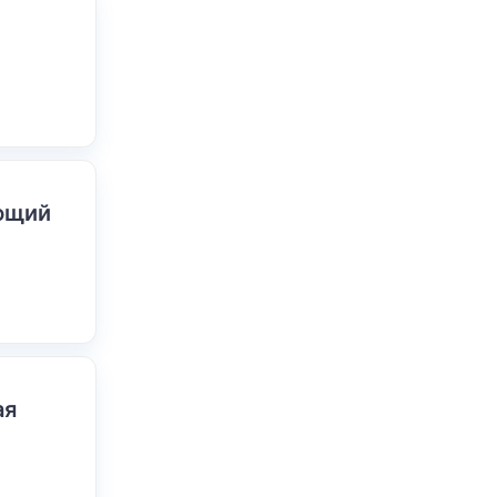
ающий
ая