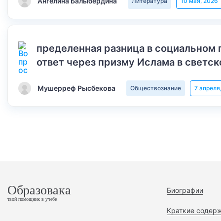
Ангелина Балыбердина
Литература
10 мая, 2026
пределенная разница в социальном 
ответ через призму Ислама в светск
Мушерреф Рысбекова
Обществознание
7 апреля
Образовака
Биографии
твой помощник в учебе
Краткие содер