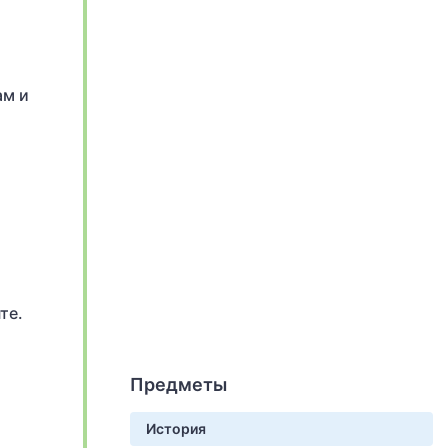
ам и
те.
Предметы
История