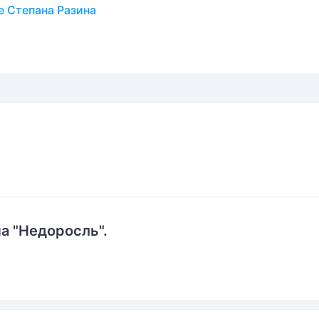
е Степана Разина
а "Недоросль".