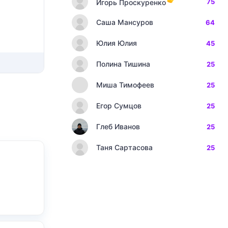
75
Игорь Проскуренко
Саша Мансуров
64
Юлия Юлия
45
Полина Тишина
25
Миша Тимофеев
25
Егор Сумцов
25
Глеб Иванов
25
Таня Сартасова
25