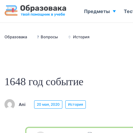
Предметы
Тес
Образовака
❓
Вопросы
🏺
История
1648 год событие
Ani
20 мая, 2020
История