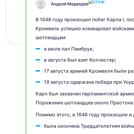
Андрей Медведев
В 1648 году произошел побег Карла I, по
Кромвель успешно командовал войсками
шотландцам:
в июле пал Пембрук;
в августе был взят Колчестер;
17 августа армией Кромвеля были р
19 августа одержана победа при Уор
Карл был захвачен парламентской армие
Поражение шотландцев около Престона 
Помимо этого, в 1648 году произошли и
была окончена Тридцатилетняя войн