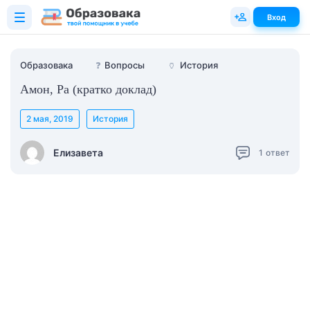
Вход
Образовака
❓
Вопросы
🏺
История
Амон, Ра (кратко доклад)
2 мая, 2019
История
Елизавета
1
ответ