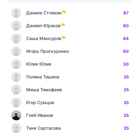
Данила Стоякин
87
Даниил Юраков
80
Саша Мансуров
64
Игорь Проскуренко
60
Юлия Юлия
30
Полина Тишина
25
Миша Тимофеев
25
Егор Сумцов
25
Глеб Иванов
25
Таня Сартасова
25