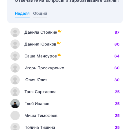
Отвечайте на вопросы и зарабатывайте баллы!
Неделя
Общий
Данила Стоякин
87
Даниил Юраков
80
Саша Мансуров
64
Игорь Проскуренко
60
Юлия Юлия
30
Таня Сартасова
25
Глеб Иванов
25
Миша Тимофеев
25
Полина Тишина
25