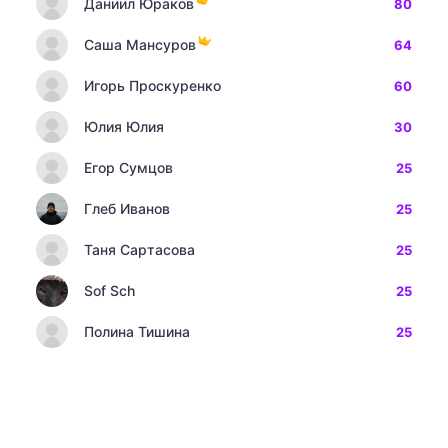
Даниил Юраков
80
Саша Мансуров
64
Игорь Проскуренко
60
Юлия Юлия
30
Егор Сумцов
25
Глеб Иванов
25
Таня Сартасова
25
Sof Sch
25
Полина Тишина
25