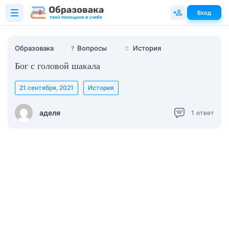
Вход
Образовака
❓
Вопросы
🏺
История
Бог с головой шакала
21 сентября, 2021
История
аделя
1
ответ