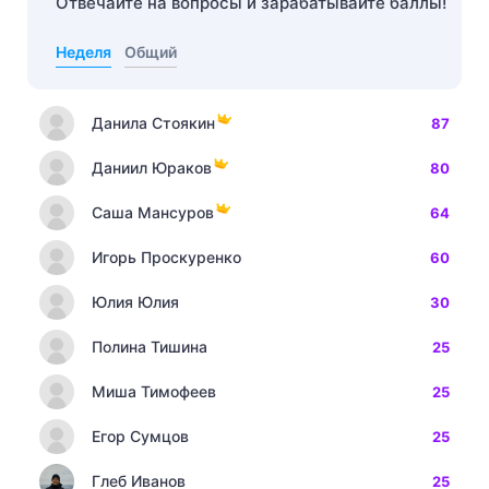
Отвечайте на вопросы и зарабатывайте баллы!
Неделя
Общий
Данила Стоякин
87
Даниил Юраков
80
Саша Мансуров
64
Игорь Проскуренко
60
Юлия Юлия
30
Полина Тишина
25
Миша Тимофеев
25
Егор Сумцов
25
Глеб Иванов
25