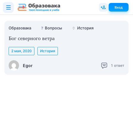
Вход
Образовака
❓
Вопросы
🏺
История
Бог северного ветра
2 мая, 2020
История
Egor
1
ответ