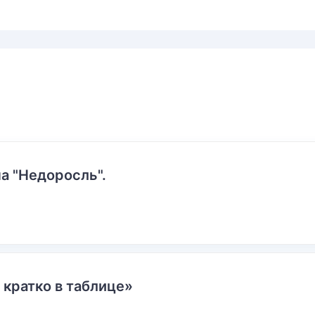
а "Недоросль".
 кратко в таблице»