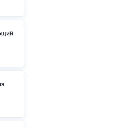
ающий
ая