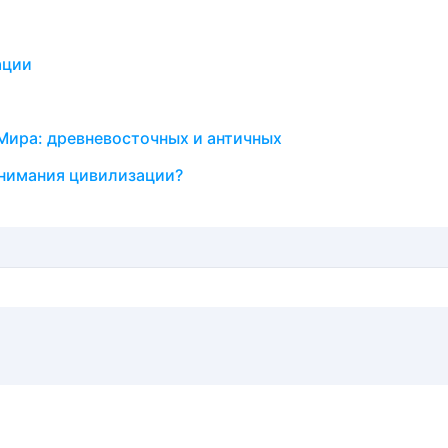
ации
Мира: древневосточных и античных
онимания цивилизации?