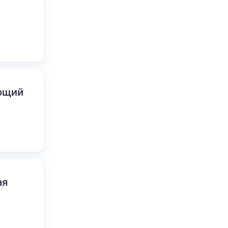
ающий
ая