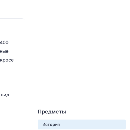
1400
жные
акросе
 вид
Предметы
История