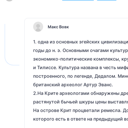
Макс Вовк
1. одна из основных эгейских цивилизац
годы до н. э. Основными очагами культ
экономико-политические комплексы, кру
и Тилиссе. Культура названа в честь ми
построенного, по легенде, Дедалом. Ми
британский археолог Артур Эванс.
2.На Крите археологами обнаружены дре
растянутой бычьей шкуры цены выставля
На острове Крит процветали ремесла. Д
которого есть в ответе на предыдущий в