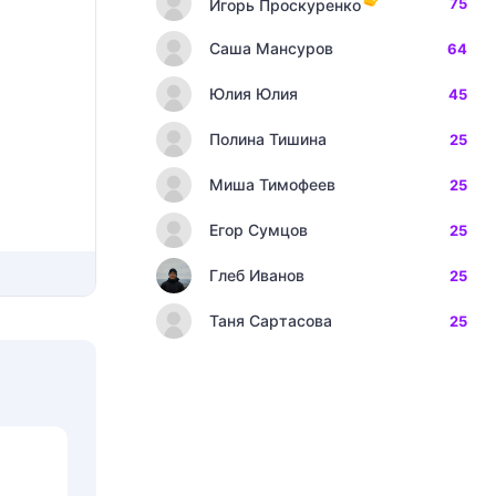
75
Игорь Проскуренко
Саша Мансуров
64
Юлия Юлия
45
Полина Тишина
25
Миша Тимофеев
25
Егор Сумцов
25
Глеб Иванов
25
Таня Сартасова
25