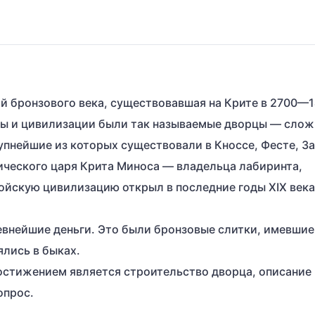
ий бронзового века, существовавшая на Крите в 2700—
уры и цивилизации были так называемые дворцы — сло
пнейшие из которых существовали в Кноссе, Фесте, З
фического царя Крита Миноса — владельца лабиринта,
нойскую цивилизацию открыл в последние годы XIX века
внейшие деньги. Это были бронзовые слитки, имевшие
лись в быках.
остижением является строительство дворца, описание
опрос.