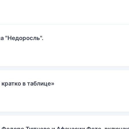
а "Недоросль".
 кратко в таблице»