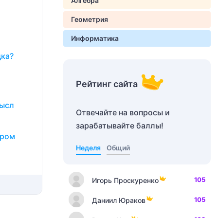
Алгебра
Геометрия
Информатика
дка?
Рейтинг сайта
мысл
Отвечайте на вопросы и
зарабатывайте баллы!
ором
Неделя
Общий
105
Игорь Проскуренко
105
Даниил Юраков