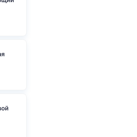
ающий
ая
вой