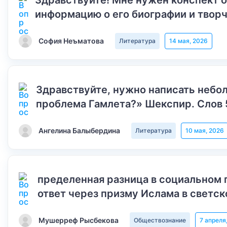
Здравствуйте! Мне нужен конспект 
информацию о его биографии и творч
София Неъматова
Литература
14 мая, 2026
Здравствуйте, нужно написать небол
проблема Гамлета?» Шекспир. Слов 
Ангелина Балыбердина
Литература
10 мая, 2026
пределенная разница в социальном 
ответ через призму Ислама в светск
Мушерреф Рысбекова
Обществознание
7 апреля