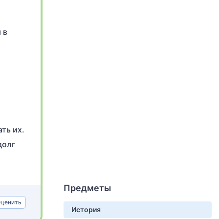
 в
ть их.
долг
Предметы
ценить
История