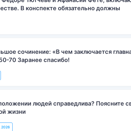
о Федоре Тютчеве и Афанасии Фете, включ
естве. В конспекте обязательно должны
ьшое сочинение: «В чем заключается главн
50-70 Заранее спасибо!
положении людей справедлива? Поясните с
ой жизни
, 2026