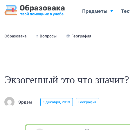
Предметы
Тес
Образовака
❓
Вопросы
🌍
География
Экзогенный это что значит?
Эрдэм
1 декабря, 2019
География