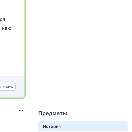
ся
 как:
ценить
Предметы
История