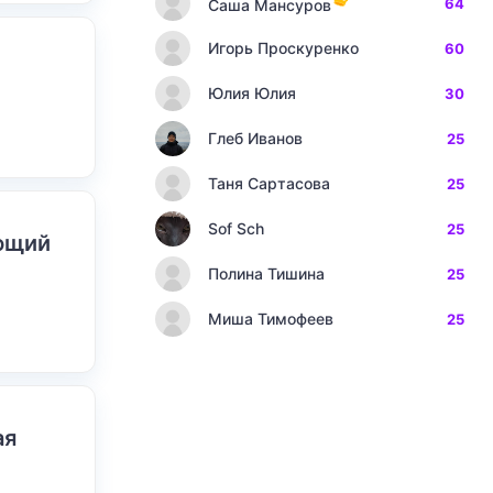
64
Саша Мансуров
Игорь Проскуренко
60
Юлия Юлия
30
Глеб Иванов
25
Таня Сартасова
25
Sof Sch
25
ающий
Полина Тишина
25
Миша Тимофеев
25
ая