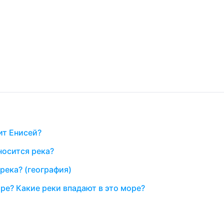
ит Енисей?
носится река?
река? (география)
оре? Какие реки впадают в это море?