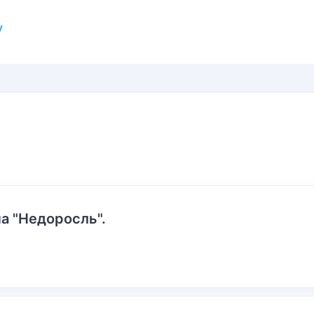
у
а "Недоросль".