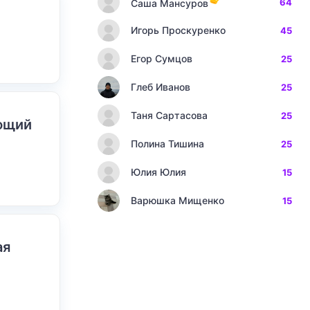
64
Саша Мансуров
Игорь Проскуренко
45
Егор Сумцов
25
Глеб Иванов
25
Таня Сартасова
25
ающий
Полина Тишина
25
Юлия Юлия
15
Варюшка Мищенко
15
ая