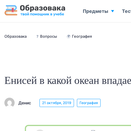
Предметы
Тес
Образовака
❓
Вопросы
🌍
География
Енисей в какой океан впада
Денис
21 октября, 2019
География