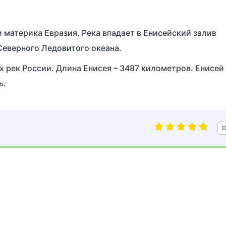
и материка Евразия. Река впадает в Енисейский залив
Северного Ледовитого океана.
х рек России. Длина Енисея – 3487 километров. Енисей
ь.
О