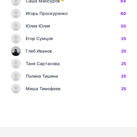
Саша Мансуров
64
Игорь Проскуренко
60
Юлия Юлия
30
Егор Сумцов
25
Глеб Иванов
25
Таня Сартасова
25
Полина Тишина
25
Миша Тимофеев
25