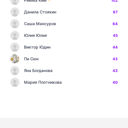
Римма Ким
102
Данила Стоякин
97
Саша Мансуров
64
Юлия Юлия
45
Виктор Юдин
44
Пи Сюн
43
Яна Богданова
43
Мария Плотникова
40