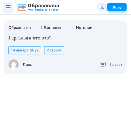
Вход
Образовака
❓
Вопросы
🏺
История
Гаргалыга что это?
14 января, 2022
История
Лина
1
ответ