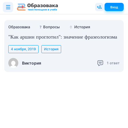
Вход
Образовака
❓
Вопросы
🏺
История
"Как аршин проглотил": значение фразеологизма
4 ноября, 2019
История
Виктория
1
ответ