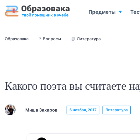
Предметы
Тес
Образовака
❓
Вопросы
📗
Литература
Какого поэта вы считаете 
Миша Захаров
6 ноября, 2017
Литература