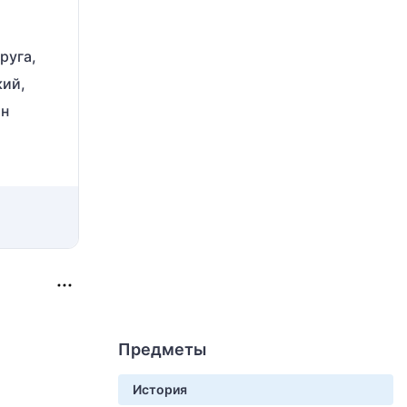
руга,
кий,
он
Предметы
История