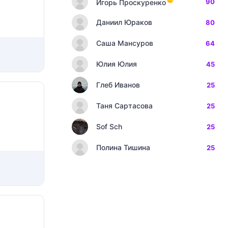
90
Игорь Проскуренко
Даниил Юраков
80
Саша Мансуров
64
Юлия Юлия
45
Глеб Иванов
25
Таня Сартасова
25
Sof Sch
25
Полина Тишина
25