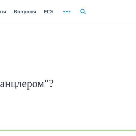
ты
Вопросы
ЕГЭ
канцлером"?