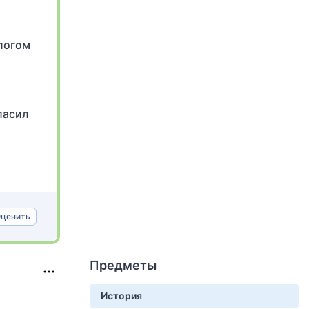
логом
ласил
ценить
Предметы
История