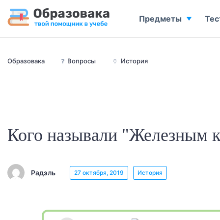
Предметы
Тес
Образовака
❓
Вопросы
🏺
История
Кого называли "Железным 
Радэль
27 октября, 2019
История