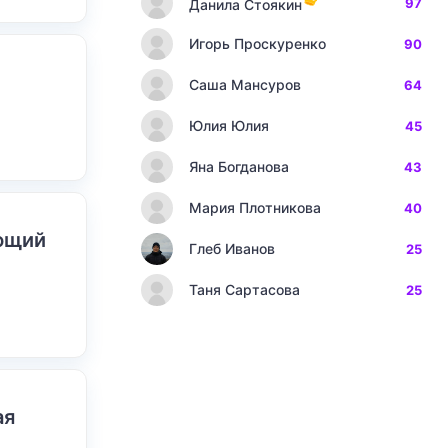
97
Данила Стоякин
Игорь Проскуренко
90
Саша Мансуров
64
Юлия Юлия
45
Яна Богданова
43
Мария Плотникова
40
ающий
Глеб Иванов
25
Таня Сартасова
25
ая