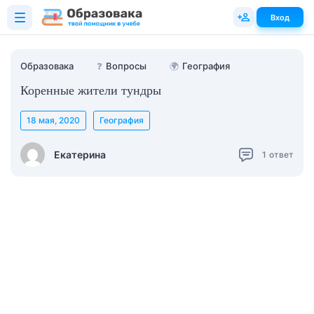
Вход
Образовака
❓
Вопросы
🌍
География
Коренные жители тундры
18 мая, 2020
География
Екатерина
1
ответ