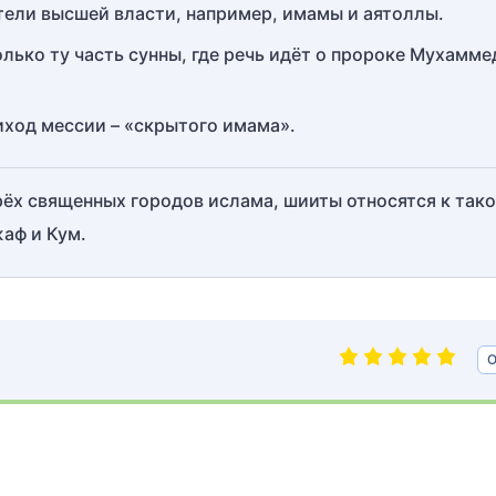
тели высшей власти, например, имамы и аятоллы.
лько ту часть сунны, где речь идёт о пророке Мухамме
иход мессии – «скрытого имама».
ёх священных городов ислама, шииты относятся к так
аф и Кум.
О