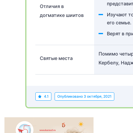
представи
Отличия в
Изучают то
догматике шиитов
его семье.
Верят в пр
Помимо четыр
Святые места
Кербелу, Надж
4.1
Опубликовано
3 октября, 2021