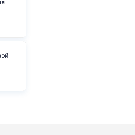
ая
вой