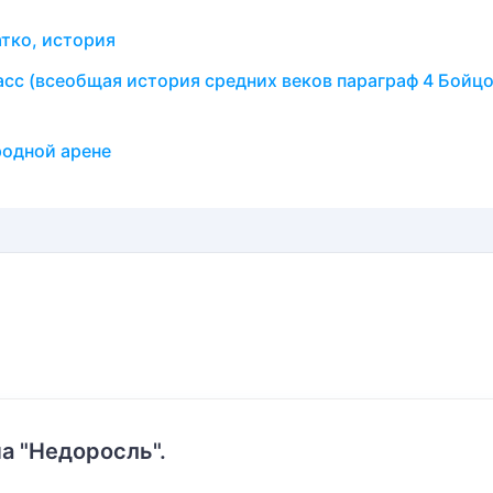
атко, история
асс (всеобщая история средних веков параграф 4 Бойц
одной арене
а "Недоросль".