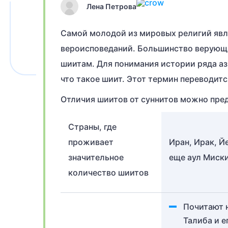
Лена Петрова
Самой молодой из мировых религий явля
вероисповеданий. Большинство верующих
шиитам. Для понимания истории ряда ази
что такое шиит. Этот термин переводитс
Отличия шиитов от суннитов можно пред
Страны, где
проживает
Иран, Ирак, Й
значительное
еще аул Миски
количество шиитов
Почитают н
Талиба и е