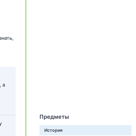
знать,
 а
Предметы
у
История