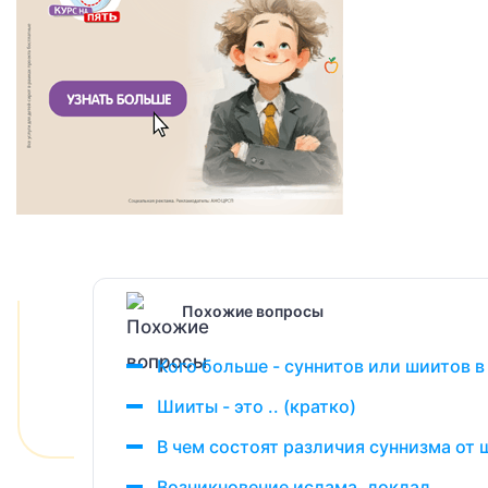
Похожие вопросы
Кого больше - суннитов или шиитов в
Шииты - это .. (кратко)
В чем состоят различия суннизма от
Возникновение ислама, доклад