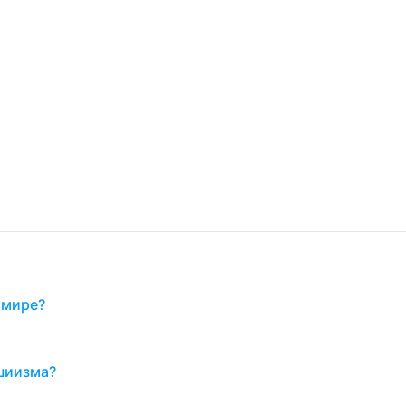
 мире?
 шиизма?