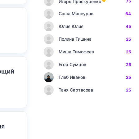
75
Игорь Проскуренко
Саша Мансуров
64
Юлия Юлия
45
Полина Тишина
25
Миша Тимофеев
25
Егор Сумцов
25
ающий
Глеб Иванов
25
Таня Сартасова
25
ая