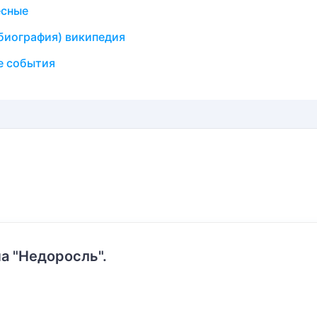
есные
биография) википедия
е события
а "Недоросль".