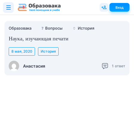
Вход
Образовака
❓
Вопросы
🏺
История
Наука, изучающая печати
8 мая, 2020
История
Анастасия
1
ответ