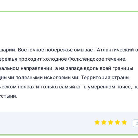
шарии. Восточное побережье омывает Атлантический о
бережья проходит холодное Фолклендское течение.
альном направлении, а на западе вдоль всей границы
дными полезными ископаемыми. Территория страны
еском поясах и только самый юг в умеренном поясе, п
устыни.
О