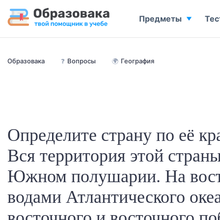
Предметы
Тес
Образовака
❓
Вопросы
🌍
География
Определите страну по её к
Вся территория этой страны
Южном полушарии. На вост
водами Атлантического океа
восточного и восточного п