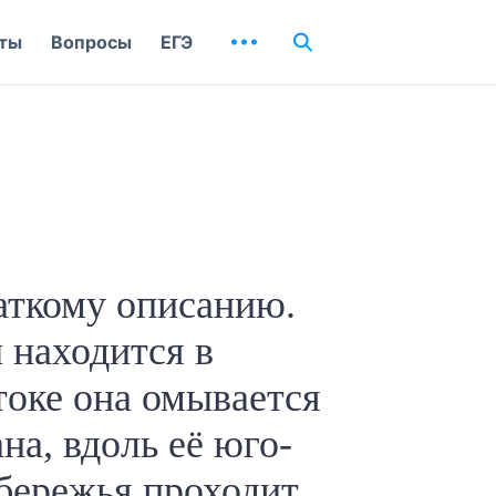
ты
Вопросы
ЕГЭ
раткому описанию.
 находится в
оке она омывается
на, вдоль её юго-
обережья проходит