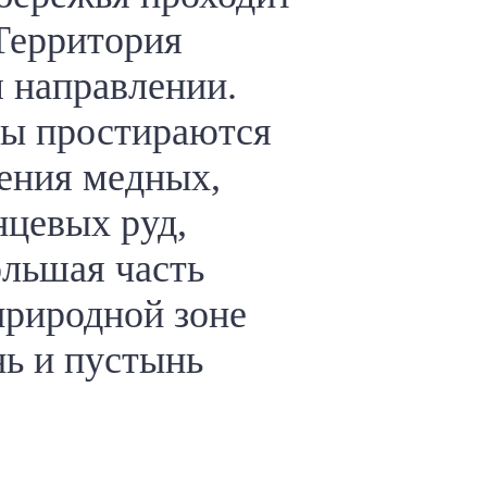
 Территория
 направлении.
цы простираются
ения медных,
нцевых руд,
óльшая часть
природной зоне
нь и пустынь