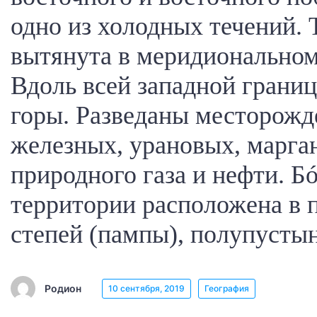
одно из холодных течений.
вытянута в меридиональном
Вдоль всей западной грани
горы. Разведаны месторожд
железных, урановых, марга
природного газа и нефти. Б
территории расположена в 
степей (пампы), полупусты
Родион
10 сентября, 2019
География