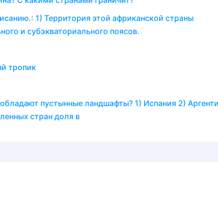
ина? С какими странами граничит?
исанию.: 1) Территория этой африканской страны
ного и субэкваториального поясов.
ый тропик
и
еобладают пустынные ландшафты? 1) Испания 2) Аргенти
сленных стран доля в