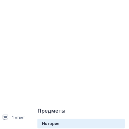
Предметы
1
ответ
История