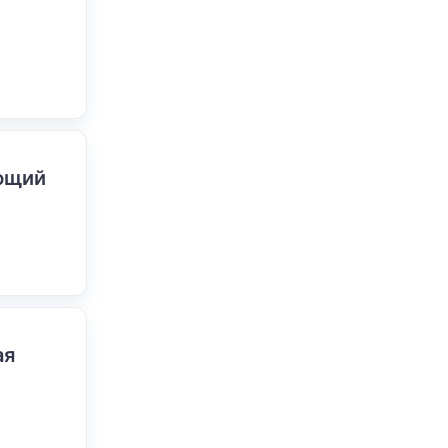
ающий
ая