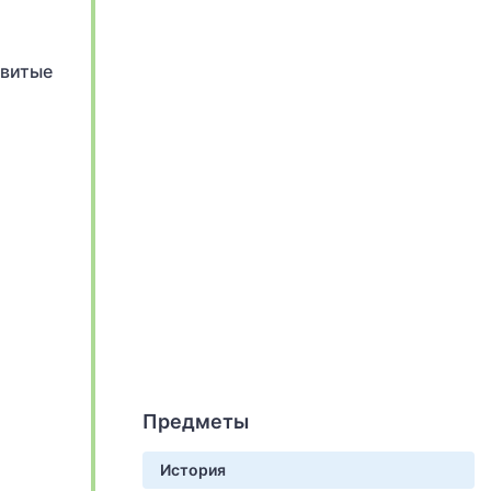
звитые
Предметы
История