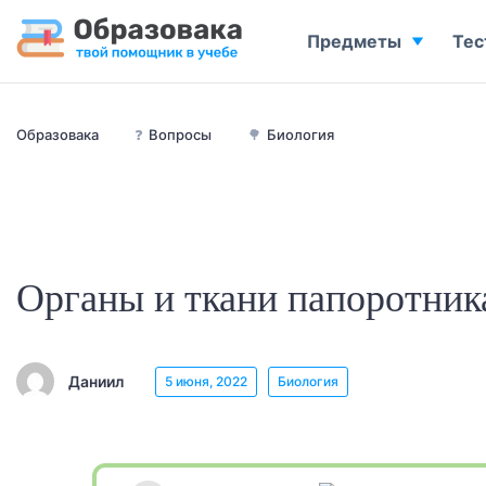
Предметы
Тес
Образовака
❓
Вопросы
🌳
Биология
Органы и ткани папоротник
Даниил
5 июня, 2022
Биология