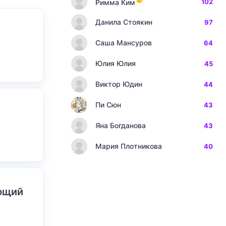
102
Римма Ким
Данила Стоякин
97
Саша Мансуров
64
Юлия Юлия
45
Виктор Юдин
44
Пи Сюн
43
Яна Богданова
43
Мария Плотникова
40
ающий