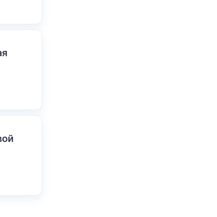
ая
вой