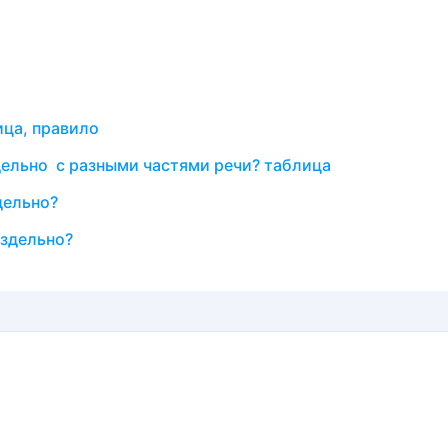
ица, правило
здельно с разными частями речи? таблица
дельно?
аздельно?